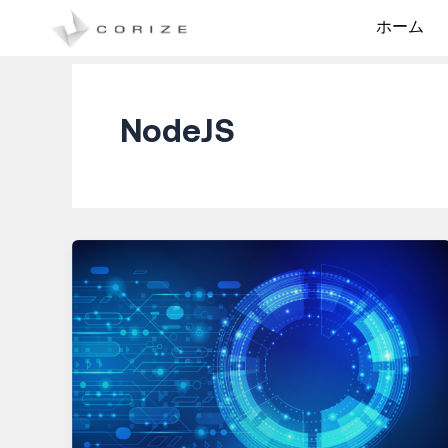
内
ホーム
容
を
ス
キ
NodeJS
ッ
プ